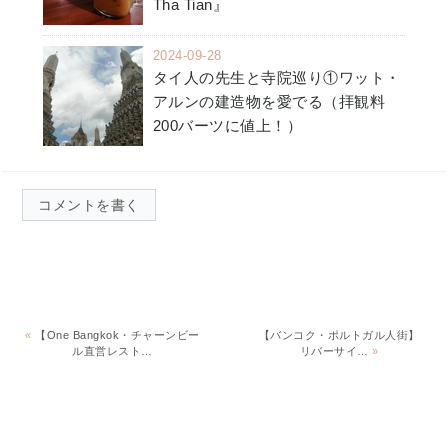
Tha Tian』
2024-09-28
タイ人の先生と寺院巡り①ワット・
アルンの建造物を愛でる（拝観料
200バーツに値上！）
コメントを書く
«
【One Bangkok・チャーンビー
【バンコク・ポルトガル人街】
ル直営レスト…
リバーサイ…
»