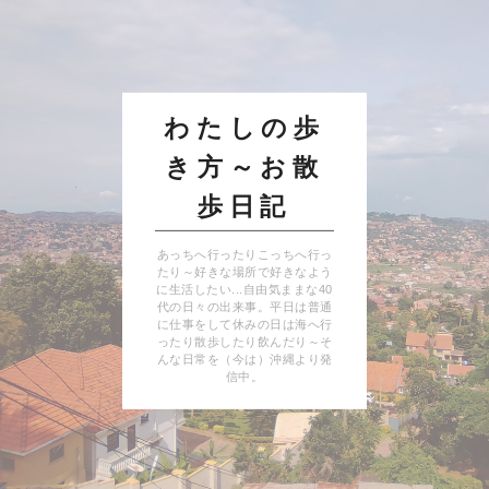
わたしの歩
き方～お散
歩日記
あっちへ行ったりこっちへ行っ
たり～好きな場所で好きなよう
に生活したい...自由気ままな40
代の日々の出来事。平日は普通
に仕事をして休みの日は海へ行
ったり散歩したり飲んだり～そ
んな日常を（今は）沖縄より発
信中。