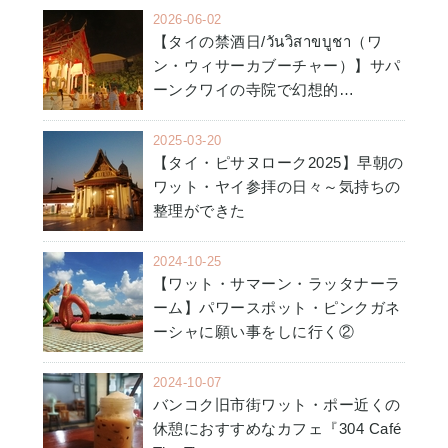
2026-06-02
【タイの禁酒日/วันวิสาขบูชา（ワ
ン・ウィサーカブーチャー）】サパ
ーンクワイの寺院で幻想的…
2025-03-20
【タイ・ピサヌローク2025】早朝の
ワット・ヤイ参拝の日々～気持ちの
整理ができた
2024-10-25
【ワット・サマーン・ラッタナーラ
ーム】パワースポット・ピンクガネ
ーシャに願い事をしに行く②
2024-10-07
バンコク旧市街ワット・ポー近くの
休憩におすすめなカフェ『304 Café