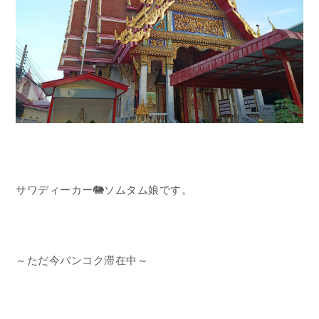
サワディーカー🐘ソムタム娘です。
～ただ今バンコク滞在中～