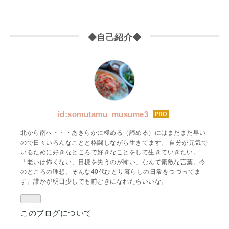
◆自己紹介◆
id:somutamu_musume3
はて
なブ
北から南へ・・・あきらかに極める（諦める）にはまだまだ早い
ログ
ので日々いろんなことと格闘しながら生きてます。 自分が元気で
Pro
いるために好きなところで好きなことをして生きていきたい。
「老いは怖くない、目標を失うのが怖い」なんて素敵な言葉。今
のところの理想。そんな40代ひとり暮らしの日常をつづってま
す。誰かが明日少しでも前むきになれたらいいな。
このブログについて